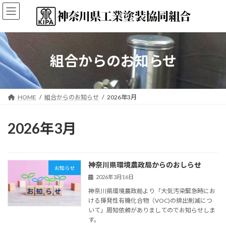
コ
ナ
ン
ビ
テ
ゲ
ン
ー
ツ
シ
へ
ョ
組合からのお知らせ
ス
ン
キ
に
ッ
移
プ
動
HOME
組合からのお知らせ
2026年3月
2026年3月
神奈川県環境農政局からのおしらせ
お知らせ
2026年3月16日
神奈川県環境農政局より「大気汚染緊急時にお
ける揮発性有機化合物（VOC)の排出削減につ
いて」周知依頼がありましてのでお知らせしま
す。